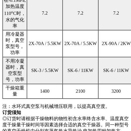
在-0.1MPa,
加热温度
o
7.2
7.2
7.2
110
C时，
水的气化
率
用冷凝器
时，真空
2X-70A / 5.5KW
2X-70A / 5.5KW
2X-90A / 2KW
泵型号，
功率
不用冷凝
器时，真
SK-3 / 5.5KW
SK-6 / 11KW
SK-6 / 11KW
空泵型
号，功率
干燥箱重
1400
2100
3200
量
注：水环式真空泵与机械增压联用，以提高真空度。
订货须知
◎订货时请根据干燥物料的物性初含水率终含水率、温度真空
度干燥量干燥时间等因素选择合适的真空干燥器。同一种型号
的真空干燥机中分别有蒸气热水导热油 电加热四种加热方