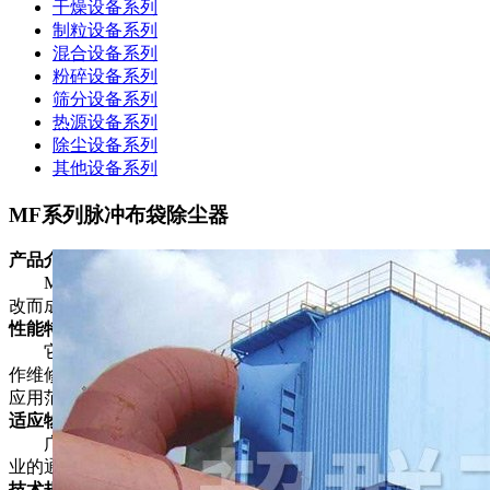
干燥设备系列
制粒设备系列
混合设备系列
粉碎设备系列
筛分设备系列
热源设备系列
除尘设备系列
其他设备系列
MF系列脉冲布袋除尘器
产品介绍
MF- II方型脉冲布袋除尘器是在MF- Ⅰ型的基础上经改进修
改而成的。
性能特点
它除了具有Ⅰ型除尘效率高、处理风量大、性能稳定、操
作维修方便等特点外，还具有比I型使用效果好，不易积粉、
应用范围广等特点。
适应物料
广泛适用于粮食食品、饲料、冶金化工、建材、医药等行
业的通风除尘和粉尘回收。
技术规格