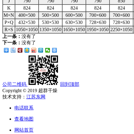
J
790
790
790
790
850
K
824
824
824
824
824
M×N
400×500
500×500
600×500
700×600
700×600
P×Q
432×530
530×530
630×530
728×630
728×630
R×S
1050×1050
1350×1050
1650×1050
1950×1050
2250×1050
上一条：
没有了
下一条：
没有了
公司二维码
回到顶部
Copyright © 2019 超群干燥
技术支持：
江苏东网
电话联系
查看地图
网站首页