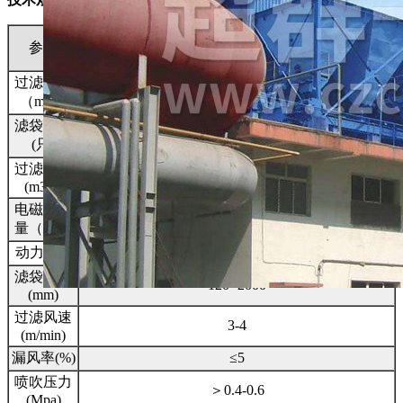
型号
参数
MF48
MF60
MF72
MF84
MF96
MF108
MF120
过滤面积
36.2
45.2
54.3
63.3
72.4
81.4
90.5
（m2）
滤袋数量
48
60
72
84
96
108
120
(只)
过滤风量
6510-
8130-
9770-
11400-
13000-
14650-
16290-
8680
10840
13000
1520
17370
19530
21700
(m3/h)
电磁阀数
8
10
12
14
16
18
20
量（只）
动力(kw)
1.1
1.1
1.1
1.1
1.5
2.2
2.2
滤袋规格
120×2000
(mm)
过滤风速
3-4
(m/min)
漏风率(%)
≤5
喷吹压力
＞0.4-0.6
(Mpa)